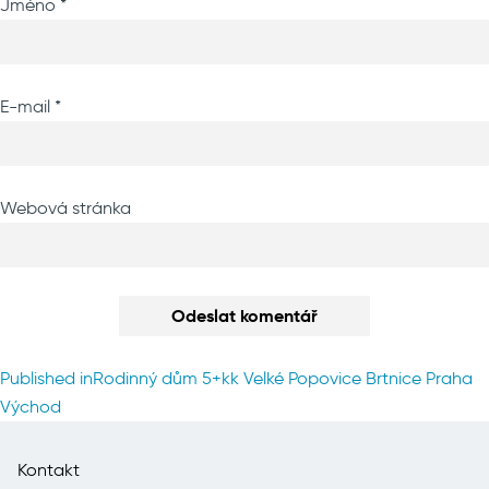
Jméno
*
E-mail
*
Webová stránka
Navigace
Published in
Rodinný dům 5+kk Velké Popovice Brtnice Praha
pro
Východ
příspěvek
Kontakt