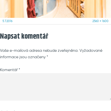
Posted
Full
5.7.2016
2560 × 1600
on
size
Napsat komentář
Vaše e-mailová adresa nebude zveřejněna.
Vyžadované
informace jsou označeny
*
Komentář
*