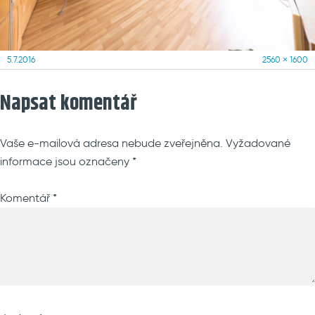
Posted
Full
5.7.2016
2560 × 1600
on
size
Napsat komentář
Vaše e-mailová adresa nebude zveřejněna.
Vyžadované
informace jsou označeny
*
Komentář
*