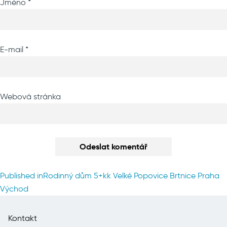
Jméno
*
E-mail
*
Webová stránka
Navigace
Published in
Rodinný dům 5+kk Velké Popovice Brtnice Praha
pro
Východ
příspěvek
Kontakt