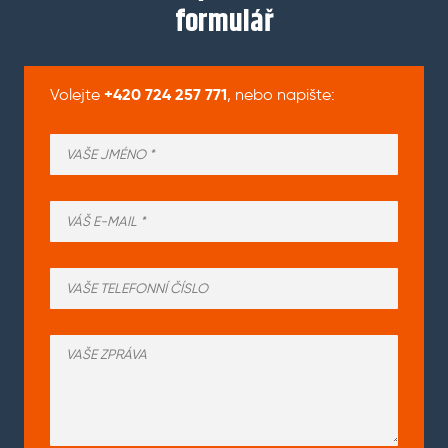
formulář
+420 724 257 771
Volejte
, nebo napište: