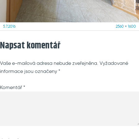
Posted
Full
5.7.2016
2560 × 1600
on
size
Napsat komentář
Vaše e-mailová adresa nebude zveřejněna.
Vyžadované
informace jsou označeny
*
Komentář
*