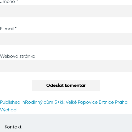
Jméno
*
E-mail
*
Webová stránka
Navigace
Published in
Rodinný dům 5+kk Velké Popovice Brtnice Praha
pro
Východ
příspěvek
Kontakt