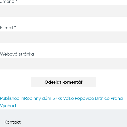
Jméno
*
E-mail
*
Webová stránka
Navigace
Published in
Rodinný dům 5+kk Velké Popovice Brtnice Praha
pro
Východ
příspěvek
Kontakt