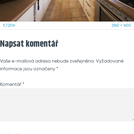
Posted
Full
5.7.2016
2560 × 1600
on
size
Napsat komentář
Vaše e-mailová adresa nebude zveřejněna.
Vyžadované
informace jsou označeny
*
Komentář
*