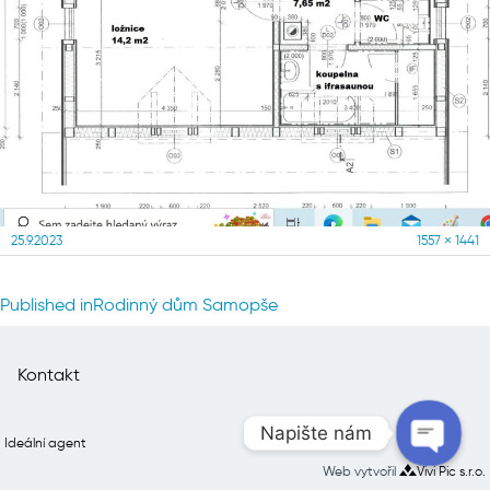
Posted
Full
25.9.2023
1557 × 1441
on
size
Navigace
Published in
Rodinný dům Samopše
pro
příspěvek
Kontakt
Napište nám
Ideální agent
Web vytvořil
Vivi Pic s.r.o.
Open