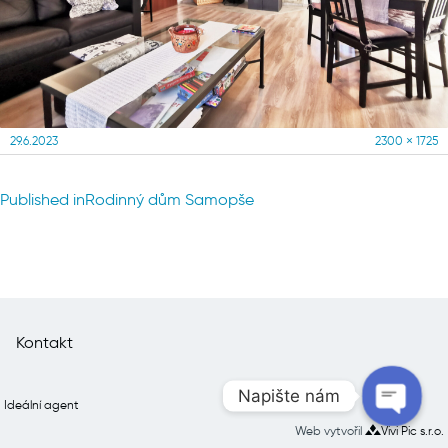
Posted
Full
29.6.2023
2300 × 1725
on
size
Navigace
Published in
Rodinný dům Samopše
pro
příspěvek
Kontakt
Napište nám
Ideální agent
Web vytvořil
Vivi Pic s.r.o.
Open