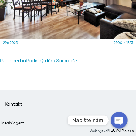
Posted
Full
29.6.2023
2300 × 1725
on
size
Navigace
Published in
Rodinný dům Samopše
pro
příspěvek
Kontakt
Napište nám
Ideální agent
Web vytvořil
Vivi Pic s.r.o.
Open