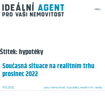
MENU
Štítek:
hypotéky
Současná situace na realitním trhu
prosinec 2022
Posted
Tags
19.12.2022
ceny nemovitostí
,
hypotéky
,
realitní trh
,
reality
on