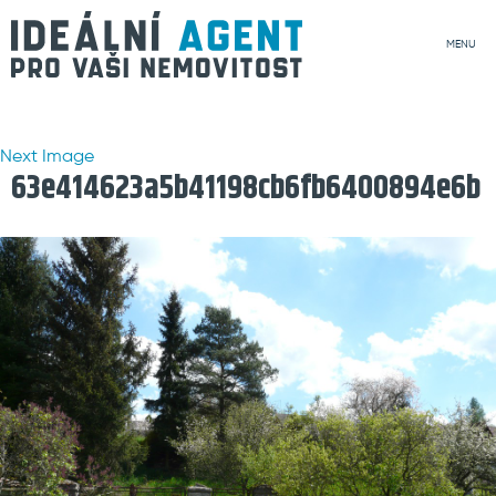
MENU
Next Image
63e414623a5b41198cb6fb6400894e6b