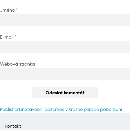
Jméno
*
E-mail
*
Webová stránka
Navigace
Published in
Stavební pozemek v krásné přírodě poberouní
pro
příspěvek
Kontakt