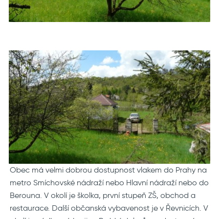
Obec má velmi dobrou dostupnost vlakem do Prahy na
metro Smíchovské nádraží nebo Hlavní nádraží nebo do
Berouna. V okolí je školka, první stupeň ZŠ, obchod a
restaurace. Další občanská vybavenost je v Řevnicích. V