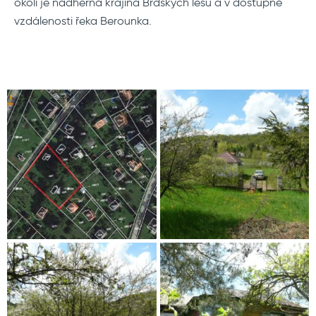
okolí je nádherná krajina Brdských lesů a v dostupné
vzdálenosti řeka Berounka.