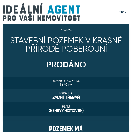
MENU
PRODEJ
STAVEBNÍ POZEMEK V KRÁSNÉ
PŘÍRODĚ POBEROUNÍ
PRODÁNO
ROZMĚR POZEMKU
2
1 640
m
LOKALITA
ZADNÍ TŘEBÁŇ
PENB
G (NEVYHOTOVEN)
POZEMEK
MÁ