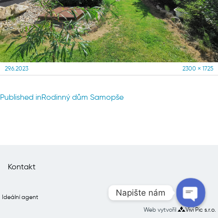
Posted
Full
29.6.2023
2300 × 1725
on
size
Navigace
Published in
Rodinný dům Samopše
pro
příspěvek
Kontakt
Napište nám
Ideální agent
Web vytvořil
Vivi Pic s.r.o.
Open