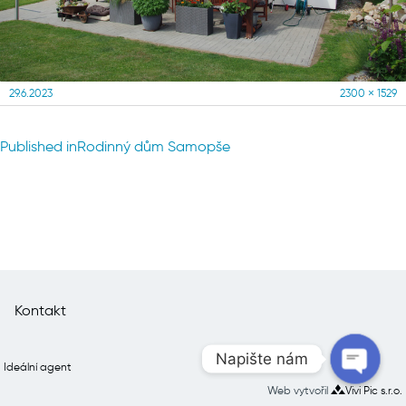
Posted
Full
29.6.2023
2300 × 1529
on
size
Navigace
Published in
Rodinný dům Samopše
pro
příspěvek
Kontakt
Napište nám
Ideální agent
Web vytvořil
Vivi Pic s.r.o.
Open