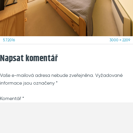
Posted
Full
5.7.2016
3000 × 2209
on
size
Napsat komentář
Vaše e-mailová adresa nebude zveřejněna.
Vyžadované
informace jsou označeny
*
Komentář
*