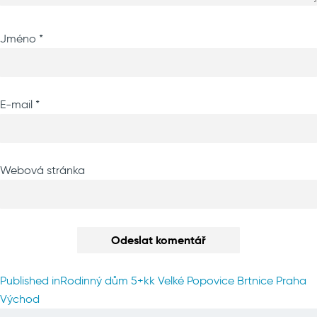
Jméno
*
E-mail
*
Webová stránka
Navigace
Published in
Rodinný dům 5+kk Velké Popovice Brtnice Praha
pro
Východ