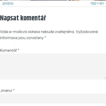
Posted
Full
26.9.2016
1920 × 901
on
size
Napsat komentář
Vaše e-mailová adresa nebude zveřejněna.
Vyžadované
informace jsou označeny
*
Komentář
*
Jméno
*