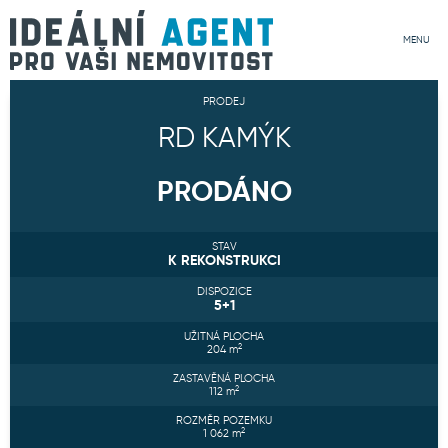
MENU
PRODEJ
RD KAMÝK
PRODÁNO
STAV
K REKONSTRUKCI
DISPOZICE
5+1
UŽITNÁ PLOCHA
2
204
m
ZASTAVĚNÁ PLOCHA
2
112
m
ROZMĚR POZEMKU
2
1 062
m