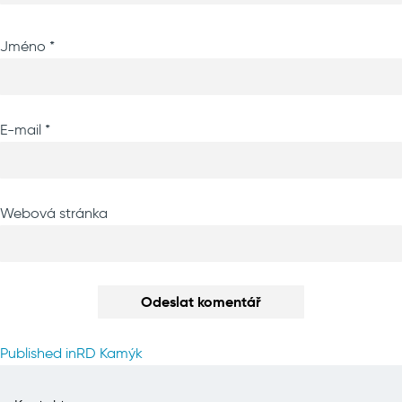
Jméno
*
E-mail
*
Webová stránka
Navigace
Published in
RD Kamýk
pro