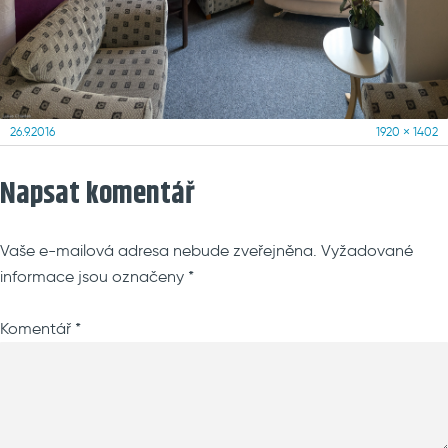
Posted
Full
26.9.2016
1920 × 1402
on
size
Napsat komentář
Vaše e-mailová adresa nebude zveřejněna.
Vyžadované
informace jsou označeny
*
Komentář
*