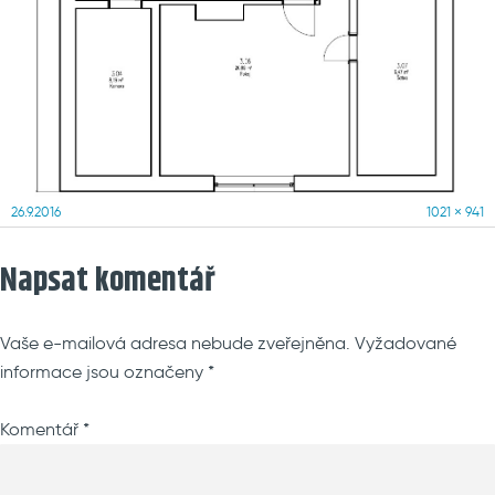
Posted
Full
26.9.2016
1021 × 941
on
size
Napsat komentář
Vaše e-mailová adresa nebude zveřejněna.
Vyžadované
informace jsou označeny
*
Komentář
*