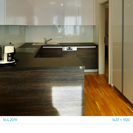
Posted
Full
16.4.2019
1437 × 1920
on
size