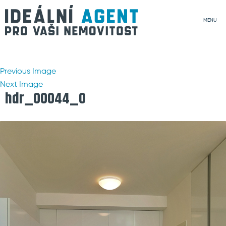
MENU
Previous Image
Next Image
hdr_00044_0