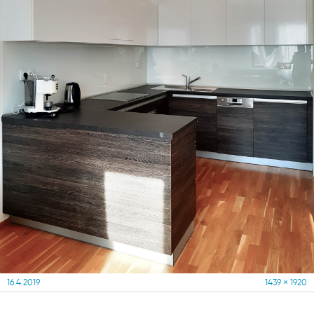
Posted
Full
16.4.2019
1439 × 1920
on
size