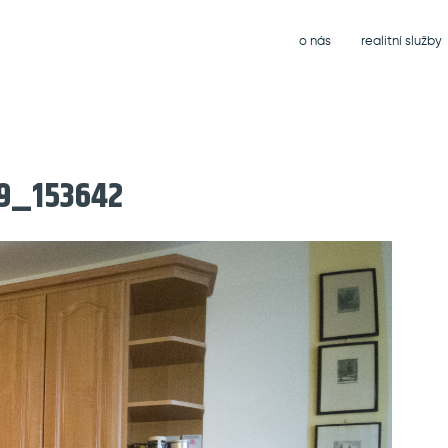
o nás
realitní služby
9_153642