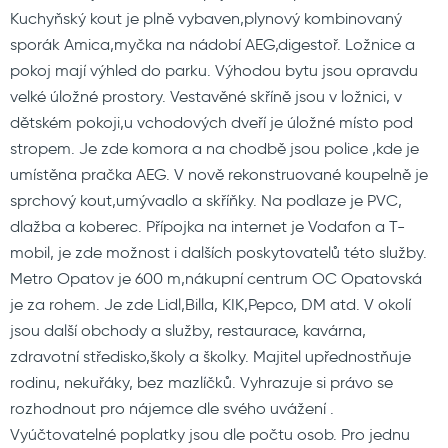
Kuchyňský kout je plně vybaven,plynový kombinovaný
sporák Amica,myčka na nádobí AEG,digestoř. Ložnice a
pokoj mají výhled do parku. Výhodou bytu jsou opravdu
velké úložné prostory. Vestavěné skříně jsou v ložnici, v
dětském pokoji,u vchodových dveří je úložné místo pod
stropem. Je zde komora a na chodbě jsou police ,kde je
umístěna pračka AEG. V nově rekonstruované koupelně je
sprchový kout,umývadlo a skříňky. Na podlaze je PVC,
dlažba a koberec. Přípojka na internet je Vodafon a T-
mobil, je zde možnost i dalších poskytovatelů této služby.
Metro Opatov je 600 m,nákupní centrum OC Opatovská
je za rohem. Je zde Lidl,Billa, KIK,Pepco, DM atd. V okolí
jsou další obchody a služby, restaurace, kavárna,
zdravotní středisko,školy a školky. Majitel upřednostňuje
rodinu, nekuřáky, bez mazlíčků. Vyhrazuje si právo se
rozhodnout pro nájemce dle svého uvážení .
Vyúčtovatelné poplatky jsou dle počtu osob. Pro jednu