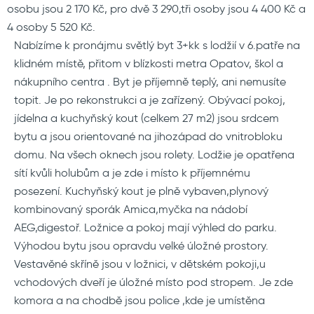
osobu jsou 2 170 Kč, pro dvě 3 290,tři osoby jsou 4 400 Kč a
4 osoby 5 520 Kč.
Nabízíme k pronájmu světlý byt 3+kk s lodžií v 6.patře na
klidném místě, přitom v blízkosti metra Opatov, škol a
nákupního centra . Byt je příjemně teplý, ani nemusíte
topit. Je po rekonstrukci a je zařízený. Obývací pokoj,
jídelna a kuchyňský kout (celkem 27 m2) jsou srdcem
bytu a jsou orientované na jihozápad do vnitrobloku
domu. Na všech oknech jsou rolety. Lodžie je opatřena
sítí kvůli holubům a je zde i místo k příjemnému
posezení. Kuchyňský kout je plně vybaven,plynový
kombinovaný sporák Amica,myčka na nádobí
AEG,digestoř. Ložnice a pokoj mají výhled do parku.
Výhodou bytu jsou opravdu velké úložné prostory.
Vestavěné skříně jsou v ložnici, v dětském pokoji,u
vchodových dveří je úložné místo pod stropem. Je zde
komora a na chodbě jsou police ,kde je umístěna