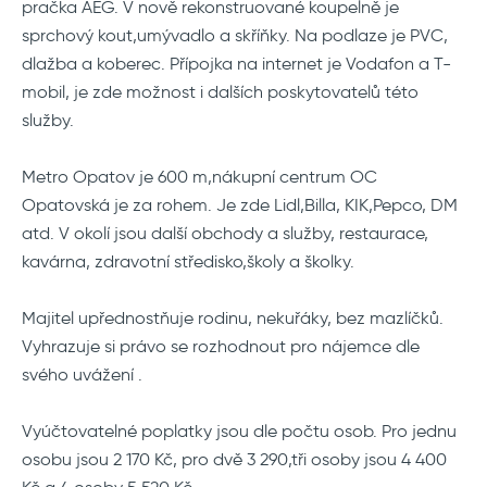
pračka AEG. V nově rekonstruované koupelně je
sprchový kout,umývadlo a skříňky. Na podlaze je PVC,
dlažba a koberec. Přípojka na internet je Vodafon a T-
mobil, je zde možnost i dalších poskytovatelů této
služby.
Metro Opatov je 600 m,nákupní centrum OC
Opatovská je za rohem. Je zde Lidl,Billa, KIK,Pepco, DM
atd. V okolí jsou další obchody a služby, restaurace,
kavárna, zdravotní středisko,školy a školky.
Majitel upřednostňuje rodinu, nekuřáky, bez mazlíčků.
Vyhrazuje si právo se rozhodnout pro nájemce dle
svého uvážení .
Vyúčtovatelné poplatky jsou dle počtu osob. Pro jednu
osobu jsou 2 170 Kč, pro dvě 3 290,tři osoby jsou 4 400