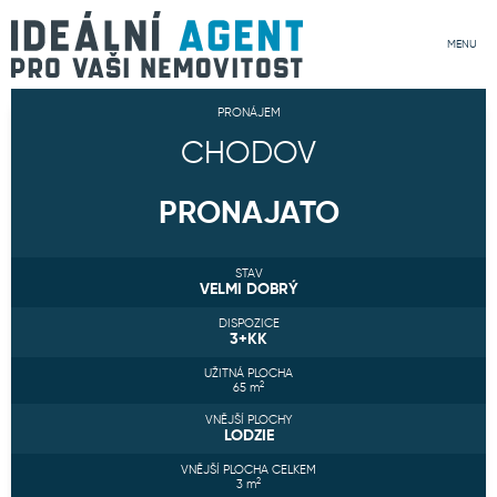
MENU
PRONÁJEM
CHODOV
PRONAJATO
STAV
VELMI DOBRÝ
DISPOZICE
3+KK
UŽITNÁ PLOCHA
2
65
m
VNĚJŠÍ PLOCHY
LODZIE
VNĚJŠÍ PLOCHA CELKEM
2
3
m