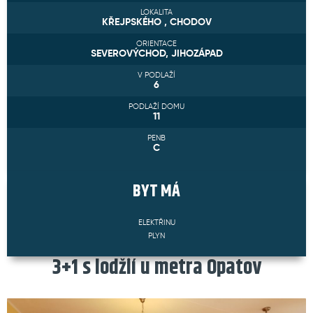
LOKALITA
KŘEJPSKÉHO , CHODOV
ORIENTACE
SEVEROVÝCHOD, JIHOZÁPAD
V PODLAŽÍ
6
PODLAŽÍ DOMU
11
PENB
C
BYT
MÁ
ELEKTŘINU
PLYN
3+1 s lodžií u metra Opatov