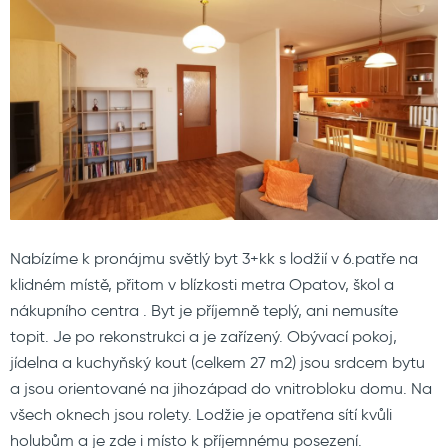
Nabízíme k pronájmu světlý byt 3+kk s lodžií v 6.patře na
klidném místě, přitom v blízkosti metra Opatov, škol a
nákupního centra . Byt je příjemně teplý, ani nemusíte
topit. Je po rekonstrukci a je zařízený. Obývací pokoj,
jídelna a kuchyňský kout (celkem 27 m2) jsou srdcem bytu
a jsou orientované na jihozápad do vnitrobloku domu. Na
všech oknech jsou rolety. Lodžie je opatřena sítí kvůli
holubům a je zde i místo k příjemnému posezení.