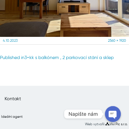
Posted
Full
4.10.2023
2560 × 1920
on
size
Navigace
Published in
3+kk s balkónem , 2 parkovací stání a sklep
pro
příspěvek
Kontakt
Napište nám
Ideální agent
Web vytvořil
Vivi Pic s.r.o.
Open