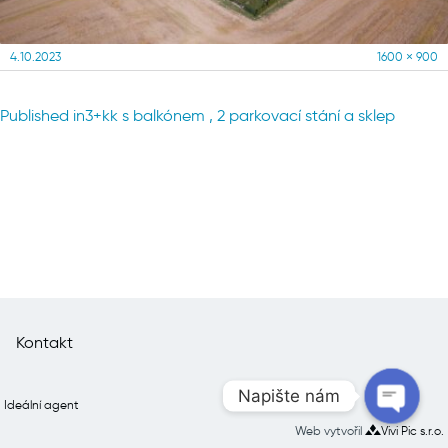
Posted
Full
4.10.2023
1600 × 900
on
size
Navigace
Published in
3+kk s balkónem , 2 parkovací stání a sklep
pro
příspěvek
Kontakt
Napište nám
Ideální agent
Web vytvořil
Vivi Pic s.r.o.
Open