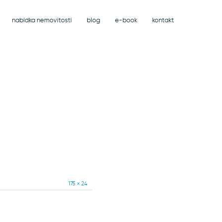
nabídka nemovitostí
blog
e-book
kontakt
Full
175 × 24
size