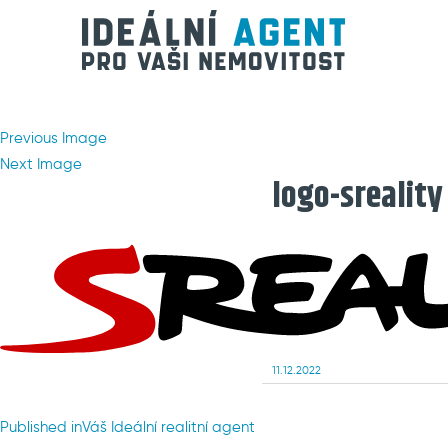
Previous Image
Next Image
logo-sreality
Posted
11.12.2022
on
Navigace
Published in
Váš Ideální realitní agent