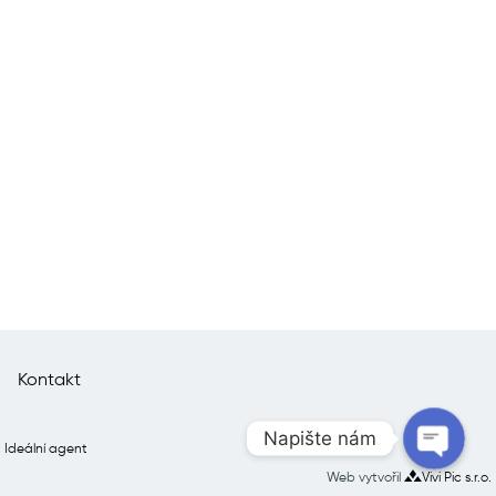
pro
příspěvek
Kontakt
Napište nám
Ideální agent
Web vytvořil
Vivi Pic s.r.o.
Open