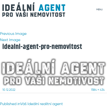
MENU
Previous Image
Next Image
idealni-agent-pro-nemovitost
Posted
Full
10.12.2022
1584 × 434
on
size
Navigace
Published in
Váš Ideální realitní agent