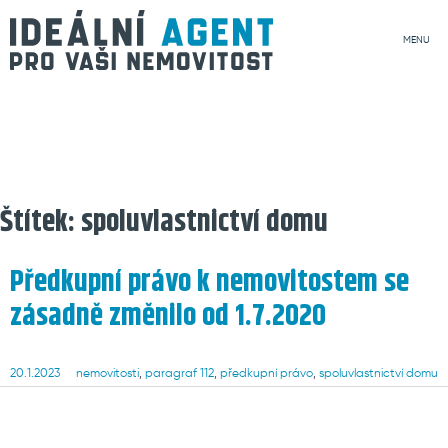
MENU
Štítek:
spoluvlastnictví domu
Předkupní právo k nemovitostem se
zásadně změnilo od 1.7.2020
Posted
Tags
20.1.2023
nemovitosti
,
paragraf 112
,
předkupní právo
,
spoluvlastnictví domu
on