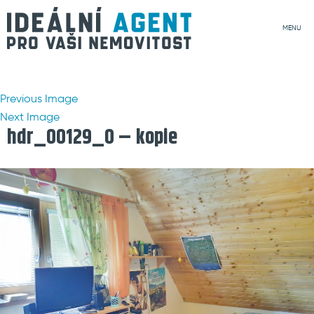
MENU
Previous Image
Next Image
hdr_00129_0 – kopie