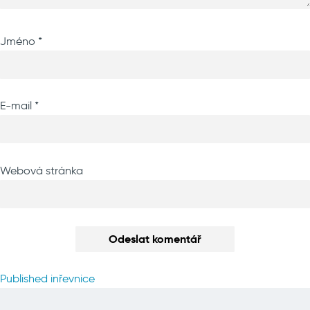
Jméno
*
E-mail
*
Webová stránka
Navigace
Published in
řevnice
pro