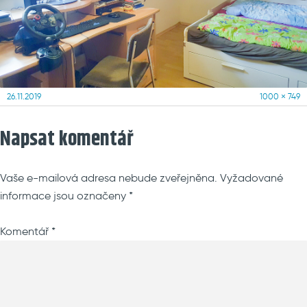
Posted
Full
26.11.2019
1000 × 749
on
size
Napsat komentář
Vaše e-mailová adresa nebude zveřejněna.
Vyžadované
informace jsou označeny
*
Komentář
*