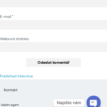
E-mail
*
Webová stránka
Navigace
Published in
řevnice
pro
příspěvek
Kontakt
Napište nám
Ideální agent