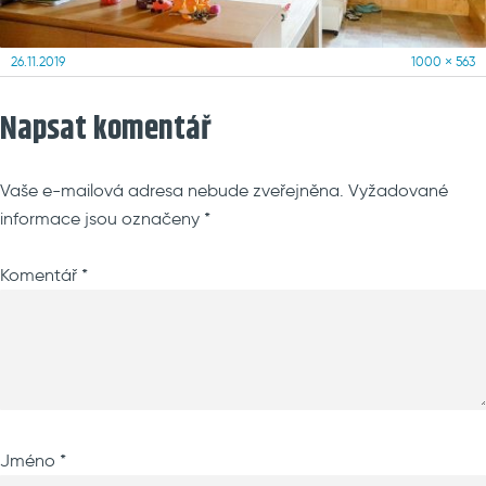
Posted
Full
26.11.2019
1000 × 563
on
size
Napsat komentář
Vaše e-mailová adresa nebude zveřejněna.
Vyžadované
informace jsou označeny
*
Komentář
*
Jméno
*