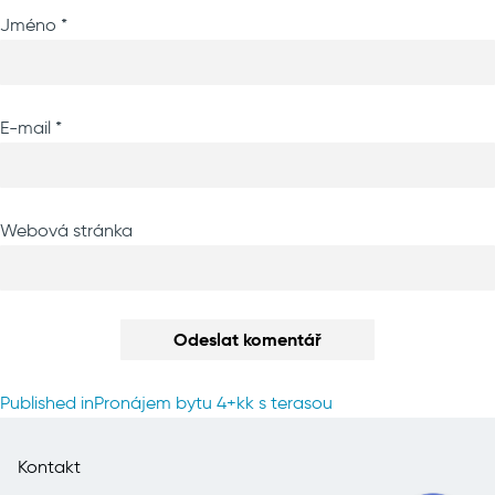
Jméno
*
E-mail
*
Webová stránka
Navigace
Published in
Pronájem bytu 4+kk s terasou
pro
příspěvek
Kontakt