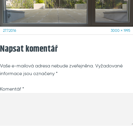
Posted
Full
27.7.2016
3000 × 1995
on
size
Napsat komentář
Vaše e-mailová adresa nebude zveřejněna.
Vyžadované
informace jsou označeny
*
Komentář
*