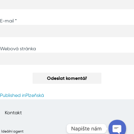
E-mail
*
Webová stránka
Navigace
Published in
Plzeňská
pro
příspěvek
Kontakt
Napište nám
Ideální agent