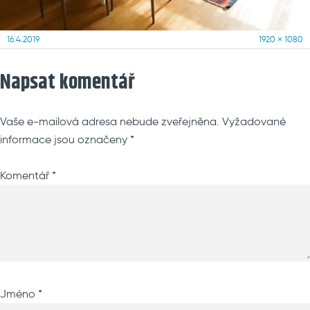
Posted
Full
16.4.2019
1920 × 1080
on
size
Napsat komentář
Vaše e-mailová adresa nebude zveřejněna.
Vyžadované
informace jsou označeny
*
Komentář
*
Jméno
*