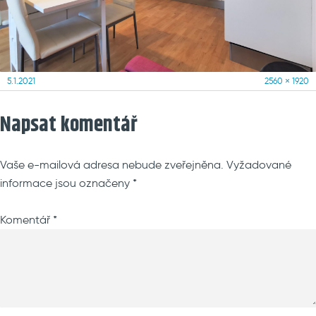
Posted
Full
5.1.2021
2560 × 1920
on
size
Napsat komentář
Vaše e-mailová adresa nebude zveřejněna.
Vyžadované
informace jsou označeny
*
Komentář
*