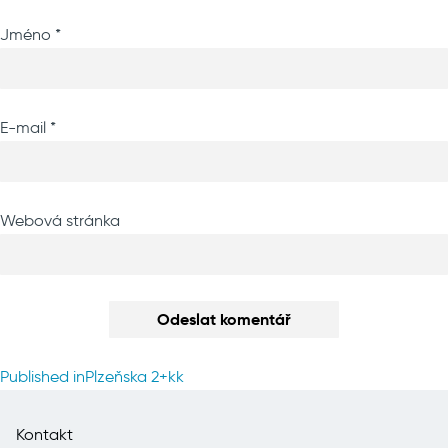
Jméno
*
E-mail
*
Webová stránka
Navigace
Published in
Plzeňska 2+kk
pro
příspěvek
Kontakt