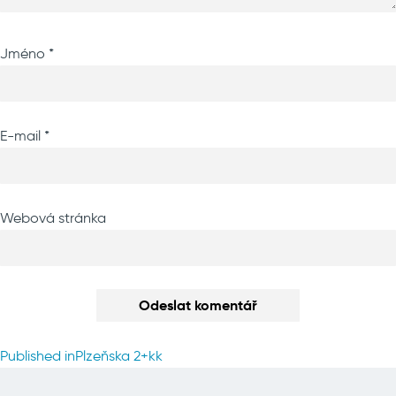
Jméno
*
E-mail
*
Webová stránka
Navigace
Published in
Plzeňska 2+kk
pro