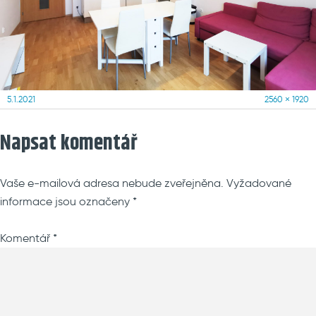
Posted
Full
5.1.2021
2560 × 1920
on
size
Napsat komentář
Vaše e-mailová adresa nebude zveřejněna.
Vyžadované
informace jsou označeny
*
Komentář
*