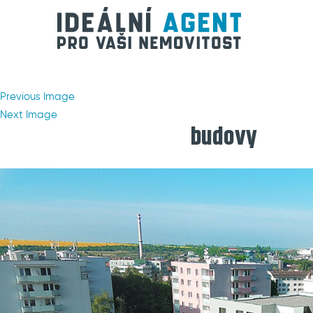
Previous Image
Next Image
budovy