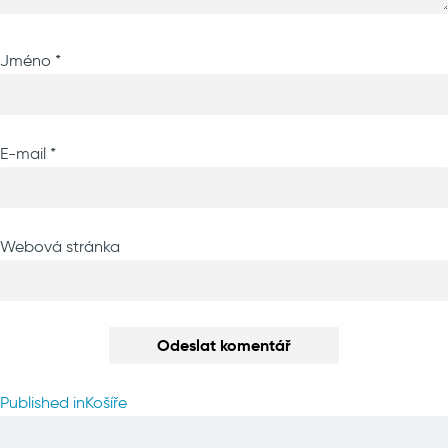
Jméno
*
E-mail
*
Webová stránka
Navigace
Published in
Košíře
pro