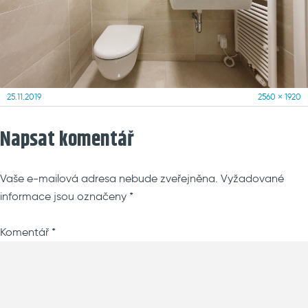
Posted
Full
25.11.2019
2560 × 1920
on
size
Napsat komentář
Vaše e-mailová adresa nebude zveřejněna.
Vyžadované
informace jsou označeny
*
Komentář
*