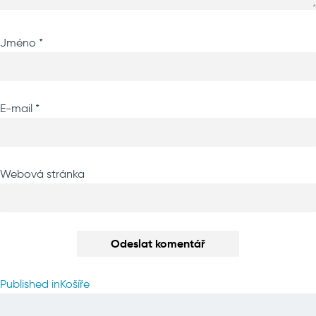
Jméno
*
E-mail
*
Webová stránka
Navigace
Published in
Košíře
pro