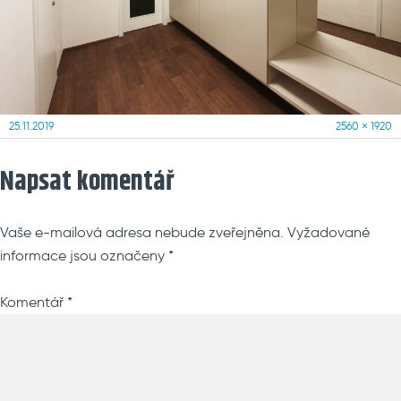
Posted
Full
25.11.2019
2560 × 1920
on
size
Napsat komentář
Vaše e-mailová adresa nebude zveřejněna.
Vyžadované
informace jsou označeny
*
Komentář
*