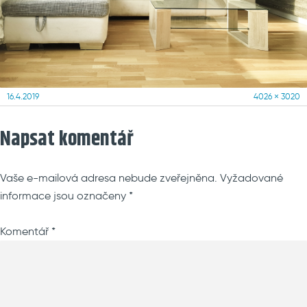
Posted
Full
16.4.2019
4026 × 3020
on
size
Napsat komentář
Vaše e-mailová adresa nebude zveřejněna.
Vyžadované
informace jsou označeny
*
Komentář
*