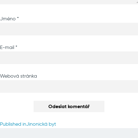
Jméno
*
E-mail
*
Webová stránka
Navigace
Published in
Jinonická byt
pro