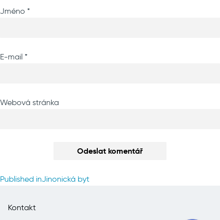
Jméno
*
E-mail
*
Webová stránka
Navigace
Published in
Jinonická byt
pro
příspěvek
Kontakt