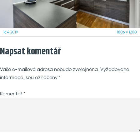
Posted
Full
16.4.2019
1806 × 1200
on
size
Napsat komentář
Vaše e-mailová adresa nebude zveřejněna.
Vyžadované
informace jsou označeny
*
Komentář
*