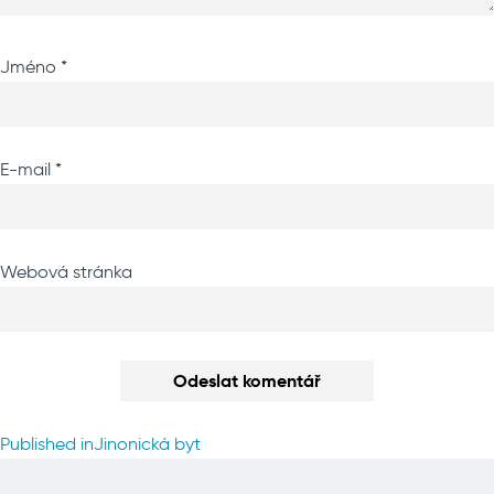
Jméno
*
E-mail
*
Webová stránka
Navigace
Published in
Jinonická byt
pro