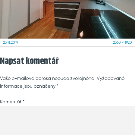
Posted
Full
25.11.2019
2560 × 1920
on
size
Napsat komentář
Vaše e-mailová adresa nebude zveřejněna.
Vyžadované
informace jsou označeny
*
Komentář
*