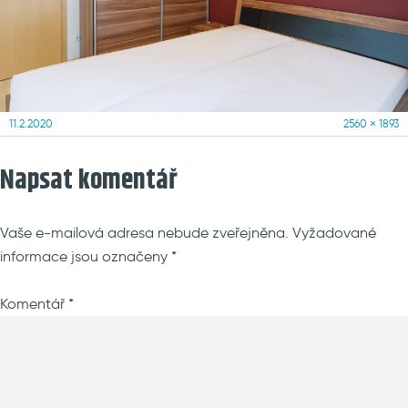
Posted
Full
11.2.2020
2560 × 1893
on
size
Napsat komentář
Vaše e-mailová adresa nebude zveřejněna.
Vyžadované
informace jsou označeny
*
Komentář
*