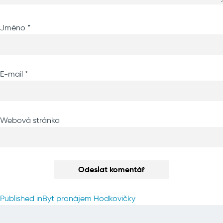
Jméno
*
E-mail
*
Webová stránka
Navigace
Published in
Byt pronájem Hodkovičky
pro