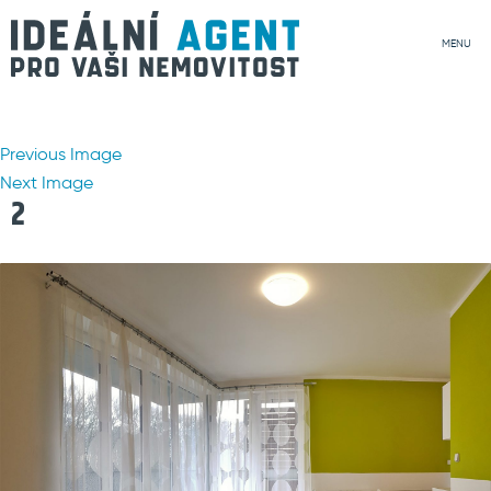
MENU
Previous Image
Next Image
2