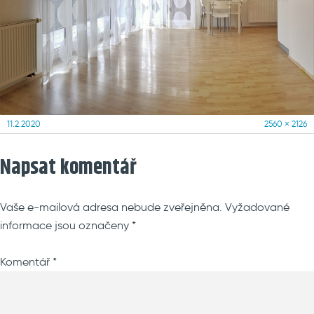
Posted
Full
11.2.2020
2560 × 2126
on
size
Napsat komentář
Vaše e-mailová adresa nebude zveřejněna.
Vyžadované
informace jsou označeny
*
Komentář
*