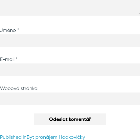
Jméno
*
E-mail
*
Webová stránka
Navigace
Published in
Byt pronájem Hodkovičky