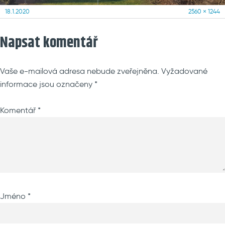
Posted
Full
18.1.2020
2560 × 1244
on
size
Napsat komentář
Vaše e-mailová adresa nebude zveřejněna.
Vyžadované
informace jsou označeny
*
Komentář
*
Jméno
*