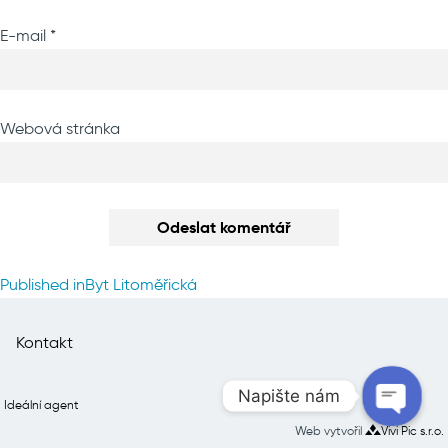
E-mail
*
Webová stránka
Navigace
Published in
Byt Litoměřická
pro
příspěvek
Kontakt
Napište nám
Ideální agent
Web vytvořil
Vivi Pic s.r.o.
Open