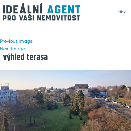
MENU
Previous Image
Next Image
výhled terasa