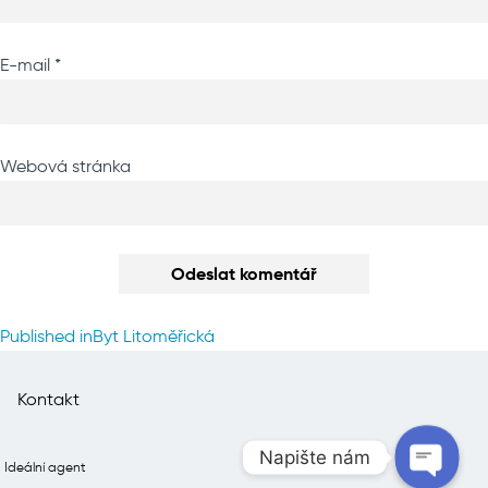
E-mail
*
Webová stránka
Navigace
Published in
Byt Litoměřická
pro
příspěvek
Kontakt
Napište nám
Ideální agent