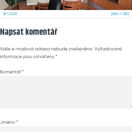
Posted
Full
18.1.2020
2560 × 1382
on
size
Napsat komentář
Vaše e-mailová adresa nebude zveřejněna.
Vyžadované
informace jsou označeny
*
Komentář
*
Jméno
*