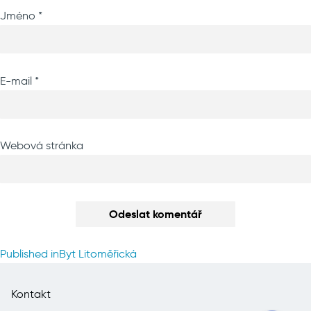
Jméno
*
E-mail
*
Webová stránka
Navigace
Published in
Byt Litoměřická
pro
příspěvek
Kontakt