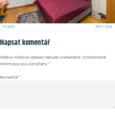
Posted
Full
6.3.2020
1500 × 1000
on
size
Napsat komentář
Vaše e-mailová adresa nebude zveřejněna.
Vyžadované
informace jsou označeny
*
Komentář
*