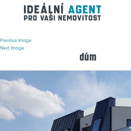
Previous Image
Next Image
dům