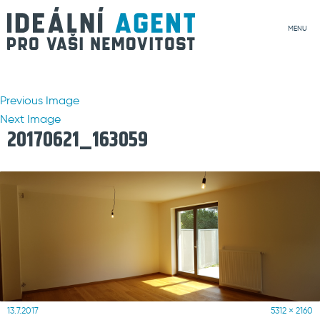
MENU
Previous Image
Next Image
20170621_163059
Posted
Full
13.7.2017
5312 × 2160