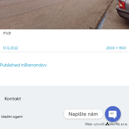
rhdr
Posted
Full
13.12.2022
2000 × 1500
on
size
Navigace
Published in
Barrandov
pro
příspěvek
Kontakt
Napište nám
Ideální agent
Web vytvořil
Vivi Pic s.r.o.
Open