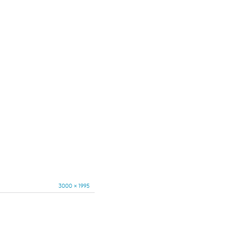
Full
3000 × 1995
size