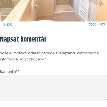
Posted
Full
1.8.2016
3000 × 1995
on
size
Napsat komentář
Vaše e-mailová adresa nebude zveřejněna.
Vyžadované
informace jsou označeny
*
Komentář
*