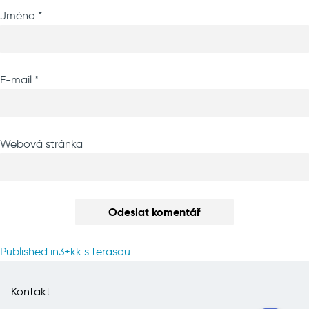
Jméno
*
E-mail
*
Webová stránka
Navigace
Published in
3+kk s terasou
pro
příspěvek
Kontakt