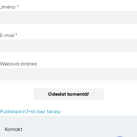
Jméno
*
E-mail
*
Webová stránka
Navigace
Published in
3+kk bez terasy
pro
příspěvek
Kontakt