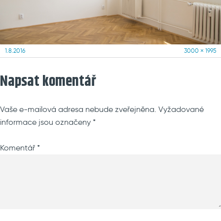
Posted
Full
1.8.2016
3000 × 1995
on
size
Napsat komentář
Vaše e-mailová adresa nebude zveřejněna.
Vyžadované
informace jsou označeny
*
Komentář
*